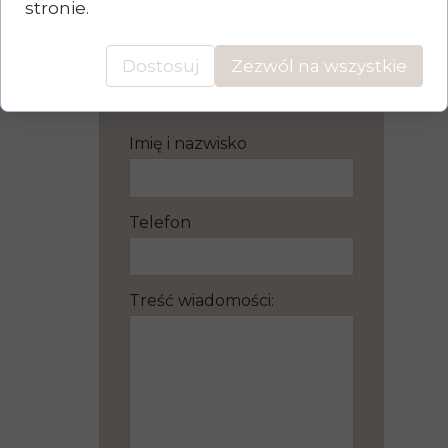
stronie.
728-315-781
📞
📨
zyski@kryzyski.pl
Dostosuj
Zezwól na wszystkie
Imię i nazwisko
Telefon
Treść wiadomości: