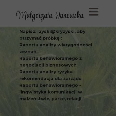
Małgorzata Janowska
Napisz: zyski@kryzyski, aby
otrzymać próbkę :
Raportu analizy wiarygodności
zeznań
Raportu behawioralnego z
negocjacji biznesowych
Raportu analizy ryzyka -
rekomendacja dla zarządu
Raportu behawioralnego -
lingwistyka komunikacji w
małżeństwie, parze, relacji