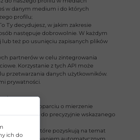
ysz do naszego profilu w mediach
łeś w danym medium i do których
ego profilu;
To Ty decydujesz, w jakim zakresie
posób następuje dobrowolnie. W każdym
 lub też po usunięciu zapisanych plików
nych partnerów w celu zintegrowania
ciowe. Korzystanie z tych API może
celu przetwarzania danych użytkowników.
mi prywatności.
ania.
ketingowych w oparciu o mierzenie
eriał reklamowy do precyzyjnie wskazanego
im
acje i dane, które pozyskują na temat
y ich do
, nie są profilowaniem automatycznym,