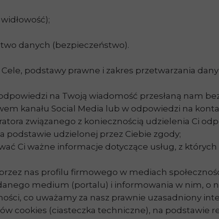
awidłowość);
two danych (bezpieczeństwo).
. Cele, podstawy prawne i zakres przetwarzania dany
i odpowiedzi na Twoją wiadomość przesłaną nam be
m kanału Social Media lub w odpowiedzi na kontakt
atora związanego z koniecznością udzielenia Ci odp
 podstawie udzielonej przez Ciebie zgody;
wać Ci ważne informacje dotyczące usług, z których
zez nas profilu firmowego w mediach społeczności
i danego medium (portalu) i informowania w nim, o 
ności, co uważamy za nasz prawnie uzasadniony inte
ów cookies (ciasteczka techniczne), na podstawie r