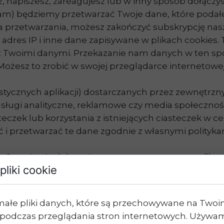
rz, napiszesz, zareagujesz lub w inny sposób dołącz
ram) będziemy przetwarzać Twoje dane, które poda
a przetwarzania, możesz zakończyć subskrypcję nasz
dres IP i inne dane zapisywane w plikach cookies. 
s z Twoimi danymi. Przekazanie nam danych w ten s
Możesz to zrobić w swojej przeglądarce internetowej
istycznych aplikacji) dostarczanych przez zewnętrz
 usługi analityczne, reklamowe czy media społecznoś
czek lub korzystania z istniejących ciasteczek w 
 przetwarzać te dane zgodnie z własnymi polityka
Na Stronie nie dokonujemy automatycznego profilow
pliki cookie
znego profilowania, w celu tworzenia kampanii mar
ylibyśmy w stanie skierować wybrany przez nas mat
małe pliki danych, które są przechowywane na Two
h naszych partnerów (Facebook, Google) to inform
podczas przeglądania stron internetowych. Używam
wie których możemy tworzyć kampanie marketingowe