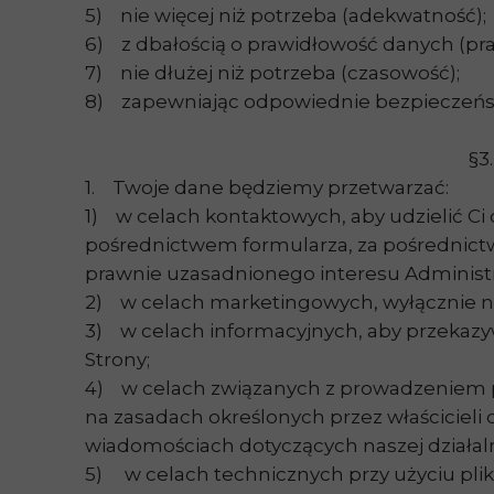
5) nie więcej niż potrzeba (adekwatność);
6) z dbałością o prawidłowość danych (pr
7) nie dłużej niż potrzeba (czasowość);
8) zapewniając odpowiednie bezpieczeńs
§3
1. Twoje dane będziemy przetwarzać:
1) w celach kontaktowych, aby udzielić C
pośrednictwem formularza, za pośrednictwe
prawnie uzasadnionego interesu Administr
2) w celach marketingowych, wyłącznie na
3) w celach informacyjnych, aby przekazy
Strony;
4) w celach związanych z prowadzeniem pr
na zasadach określonych przez właściciel
wiadomościach dotyczących naszej działal
5) w celach technicznych przy użyciu plik