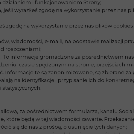
 działaniem i funkcjonowaniem Strony;
, jeśli wyraziłeś zgodę na wykorzystanie przez nas p
łeś zgodę na wykorzystanie przez nas plików cookie
w, wiadomości, e-maili, na podstawie realizacji p
ed roszczeniami;
 To informacje gromadzone za pośrednictwem naszej 
eniu, czasie spędzonym na stronie, przejściach międ
 płeć. Informacje te są zanonimizowane, są zbieran
lają na identyfikację i przypisanie ich do konkretn
 statystycznych.
ailową, za pośrednictwem formularza, kanału Social
ne, które będą w tej wiadomości zawarte. Przekaza
ić się do nas z prośbą, o usunięcie tych danych;