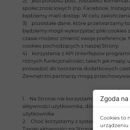
2) jeśli polubisz post, zostawisz komenta
społecznościowych (np. Facebook, Instag
będziemy mieli dostęp. W celu zakończeni
3) pozostałe dane, które przetwarzamy to a
będziemy mogli wykorzystać pliki cookie
czasie możesz zmienić swoje preferencje. 
cookies pochodzących z naszej Strony;
4) korzystania z API (interfejsów program
różnych funkcjonalności, takich jak mapy,
prowadzić do tworzenia dodatkowych ciaste
Zewnętrzni partnerzy mogą przechowywać i
§4. 
Zgoda na 
1. Na Stronie nie korzystamy z automatyc
aktywności użytkownika, dzięki któremu b
użytkownika.
Cookies to 
2. Choć korzystamy z systemów reklamowyc
urządzeniu 
Twojej aktywności na Stronie, na podsta