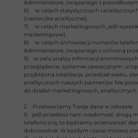
Administratora, związanego z prawidłowym
6) w celach statystycznych i analitycznych
(ciasteczka analityczne);
7) w celach marketingowych, jeśli wyrazi
marketingowe);
8) w celach archiwizacji numerów telefonó
Administratora, związanego z ochroną prz
9) w celu analizy informacji anonimowych.
przeglądarce, systemie operacyjnym, urządz
przybliżona lokalizacja, przedział wieku,
analitycznych naszych partnerów. Nie pozwa
do działań marketingowych, analitycznych i
2. Przetwarzamy Twoje dane w zakresie:
1) jeśli prześlesz nam wiadomość drogą m
telefoniczną, to będziemy przetwarzać da
dobrowolnie. W każdym czasie możesz zwróc