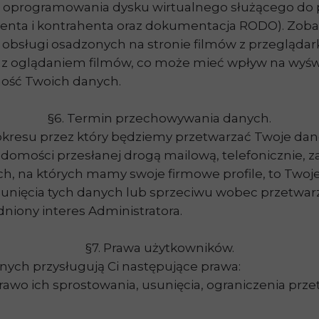
sie oprogramowania dysku wirtualnego służącego d
ienta i kontrahenta oraz dokumentacja RODO). Zobac
e obsługi osadzonych na stronie filmów z przegląda
h z oglądaniem filmów, co może mieć wpływ na wyświ
ność Twoich danych.
§6. Termin przechowywania danych.
 okresu przez który będziemy przetwarzać Twoje dan
domości przesłanej drogą mailową, telefonicznie, 
 na których mamy swoje firmowe profile, to Twoj
unięcia tych danych lub sprzeciwu wobec przetwarz
niony interes Administratora.
§7. Prawa użytkowników.
ych przysługują Ci następujące prawa:
rawo ich sprostowania, usunięcia, ograniczenia prze