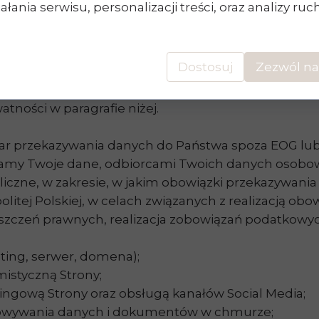
łania serwisu, personalizacji treści, oraz analizy ru
stanie podjąć decyzji w stosunku do Ciebie, jako d
worzyć wyłącznie dla grup użytkowników, w oparciu
rawić, by na podstawie danych dotyczących aktywnoś
Dostosuj
Zezwól na
rzy dokonują profilowania użytkowników i tworzą gr
tności w paragrafie niżej.
iar przekazywania danych do Państwa spoza EOG lub
rzamy Twoje dane, odbiorcami Twoich danych osob
liczne, w zakresie, w jakim obowiązki przekazywani
itej Polskiej, w celach związanych z realizacją ob
roszczeń prawnych, realizacja zobowiązań podatkow
ing, serwer, domena);
istyczną Strony;
ngową Strony oraz obsługą kanałów Social Media;
owywania danych i dokumentów w chmurze;