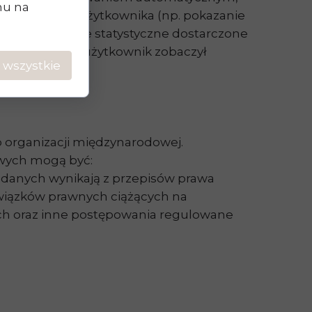
chu na
o konkretnego użytkownika (np. pokazanie
 o ogólne dane statystyczne dostarczone
ci, konkretny użytkownik zobaczył
 wszystkie
upy
 organizacji międzynarodowej.
owych mogą być:
a danych wynikają z przepisów prawa
owiązków prawnych ciążących na
ych oraz inne postępowania regulowane