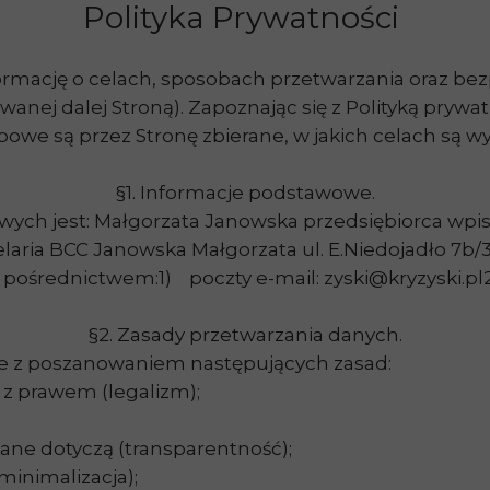
Polityka Prywatności
formację o celach, sposobach przetwarzania oraz b
wanej dalej Stroną). Zapoznając się z Polityką prywa
we są przez Stronę zbierane, w jakich celach są wy
§1. Informacje podstawowe.
h jest: Małgorzata Janowska przedsiębiorca wpisan
elaria BCC Janowska Małgorzata ul. E.Niedojadło 7b/
 pośrednictwem:1) poczty e-mail: zyski@kryzyski.pl2
§2. Zasady przetwarzania danych.
e z poszanowaniem następujących zasad:
 z prawem (legalizm);
dane dotyczą (transparentność);
minimalizacja);