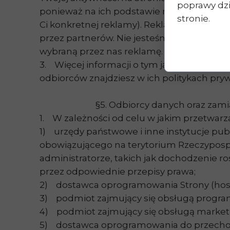
poprawy dzia
ponieważ na ich podstawie nie jesteśmy w 
stronie.
Ci konkretnej reklamy). Reklamy możemy t
przez partnerów. Nie jesteśmy w stanie sp
wybraną przez nas reklamę.
3. Więcej informacji o tym jak nasi partne
odbiorców znajdziesz w ich politykach prywa
§5. Odbiorcy danych oraz zam
1. W zależności od celu w jakim przetwa
1) urzędy państwowe i inne instytucje pub
obowiązującego na terytorium Rzeczypospol
administratorze, takich jak dochodzenie 
przez odpowiednie przepisy prawa;
2) dostawca oprogramowania Strony (host
3) podmiot zajmujący się obsługą program
4) podmiot zajmujący się obsługą marketi
5) dostawca oprogramowania do przech