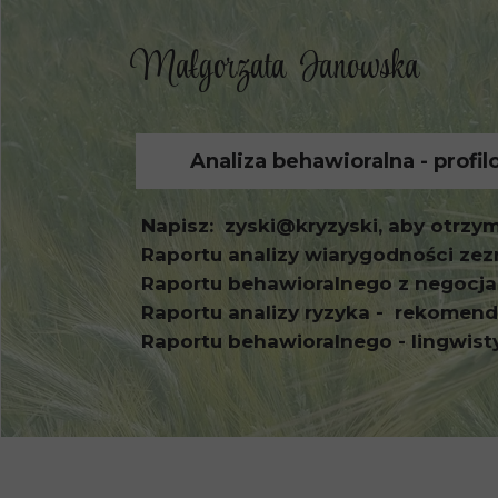
Małgorzata Janowska
Analiza behawioralna - profi
Napisz: zyski@kryzyski, aby otrzym
Raportu analizy wiarygodności ze
Raportu behawioralnego z negocja
Raportu analizy ryzyka - rekomend
Raportu behawioralnego - lingwisty