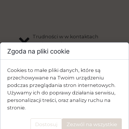
Trudności w w kontaktach
społecznych,
Zgoda na pliki cookie
Trudności w komunikacji w
parach, z dziećmi, w
środowisku zawodowym
Cookies to małe pliki danych, które są
Nadmierna emocjonalność,
przechowywane na Twoim urządzeniu
trauma, trudne doświadczenia
podczas przeglądania stron internetowych.
zawodowe i prywatne, kryzysy,
Używamy ich do poprawy działania serwisu,
starta
personalizacji treści, oraz analizy ruchu na
Radzenie sobie z problemami
stronie.
Przezwyciężanie lęku,
niechęci, słabości, strachu
Dostosuj
Zezwól na wszystkie