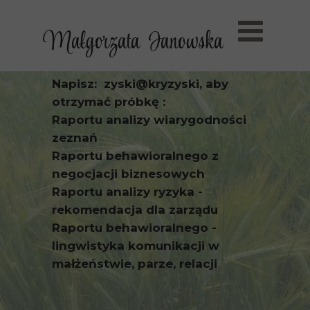
Małgorzata Janowska
Napisz: zyski@kryzyski, aby
otrzymać próbkę :
Raportu analizy wiarygodności
zeznań
Raportu behawioralnego z
negocjacji biznesowych
Raportu analizy ryzyka -
rekomendacja dla zarządu
Raportu behawioralnego -
lingwistyka komunikacji w
małżeństwie, parze, relacji